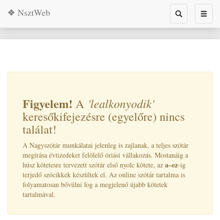
❖ NsztWeb
Toggle
Toggl
search
naviga
Figyelem!
'lealkonyodik
'
A
keresőkifejezésre (egyelőre) nincs
találat!
A Nagyszótár munkálatai jelenleg is zajlanak, a teljes szótár
megírása évtizedeket felölelő óriási vállakozás. Mostanáig a
a–ez
húsz kötetesre tervezett szótár első nyolc kötete, az
-ig
terjedő szócikkek készültek el. Az online szótár tartalma is
folyamatosan bővülni fog a megjelenő újabb kötetek
tartalmával.