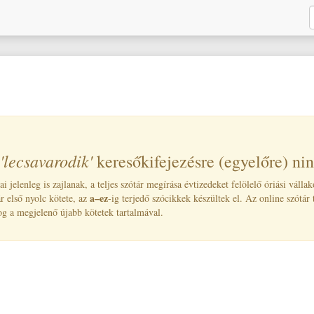
'lecsavarodik
'
A
keresőkifejezésre (egyelőre) ninc
 jelenleg is zajlanak, a teljes szótár megírása évtizedeket felölelő óriási válla
a–ez
ár első nyolc kötete, az
-ig terjedő szócikkek készültek el. Az online szótár 
og a megjelenő újabb kötetek tartalmával.