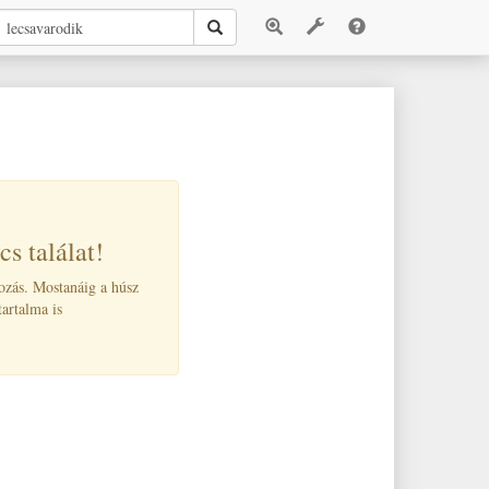
s találat!
kozás. Mostanáig a húsz
tartalma is