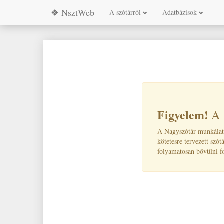
❖ NsztWeb
A szótárról
Adatbázisok
Figyelem!
A Nagyszótár munkálatai
kötetesre tervezett szót
folyamatosan bővülni f