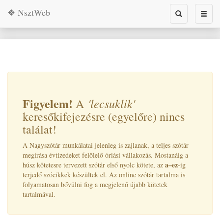
❖ NsztWeb
Toggle
Toggl
search
naviga
Figyelem!
'lecsuklik
'
A
keresőkifejezésre (egyelőre) nincs
találat!
A Nagyszótár munkálatai jelenleg is zajlanak, a teljes szótár
megírása évtizedeket felölelő óriási vállakozás. Mostanáig a
a–ez
húsz kötetesre tervezett szótár első nyolc kötete, az
-ig
terjedő szócikkek készültek el. Az online szótár tartalma is
folyamatosan bővülni fog a megjelenő újabb kötetek
tartalmával.