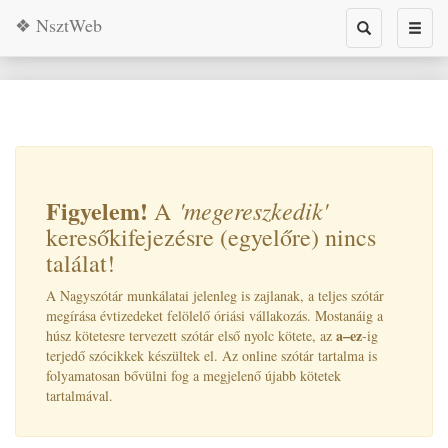
❖ NsztWeb
Toggle
Toggl
search
naviga
Figyelem!
'megereszkedik
'
A
keresőkifejezésre (egyelőre) nincs
találat!
A Nagyszótár munkálatai jelenleg is zajlanak, a teljes szótár
megírása évtizedeket felölelő óriási vállakozás. Mostanáig a
a–ez
húsz kötetesre tervezett szótár első nyolc kötete, az
-ig
terjedő szócikkek készültek el. Az online szótár tartalma is
folyamatosan bővülni fog a megjelenő újabb kötetek
tartalmával.