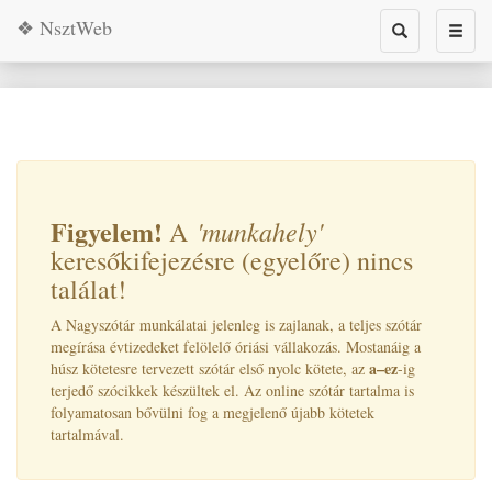
❖ NsztWeb
Toggle
Toggl
search
naviga
Figyelem!
'munkahely
'
A
keresőkifejezésre (egyelőre) nincs
találat!
A Nagyszótár munkálatai jelenleg is zajlanak, a teljes szótár
megírása évtizedeket felölelő óriási vállakozás. Mostanáig a
a–ez
húsz kötetesre tervezett szótár első nyolc kötete, az
-ig
terjedő szócikkek készültek el. Az online szótár tartalma is
folyamatosan bővülni fog a megjelenő újabb kötetek
tartalmával.