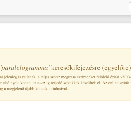
'paralelogramma
'
A
keresőkifejezésre (egyelőre) 
 jelenleg is zajlanak, a teljes szótár megírása évtizedeket felölelő óriási válla
a–ez
ár első nyolc kötete, az
-ig terjedő szócikkek készültek el. Az online szótár 
og a megjelenő újabb kötetek tartalmával.