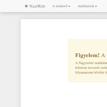
❖ NsztWeb
A szótárról
Adatbázisok
Figyelem!
A Nagyszótár munkálatai
kötetesre tervezett szót
folyamatosan bővülni f