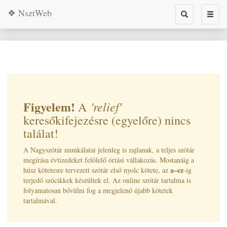
❖ NsztWeb
Toggle
Toggl
search
naviga
Figyelem!
'relief
'
A
keresőkifejezésre (egyelőre) nincs
találat!
A Nagyszótár munkálatai jelenleg is zajlanak, a teljes szótár
megírása évtizedeket felölelő óriási vállakozás. Mostanáig a
a–ez
húsz kötetesre tervezett szótár első nyolc kötete, az
-ig
terjedő szócikkek készültek el. Az online szótár tartalma is
folyamatosan bővülni fog a megjelenő újabb kötetek
tartalmával.