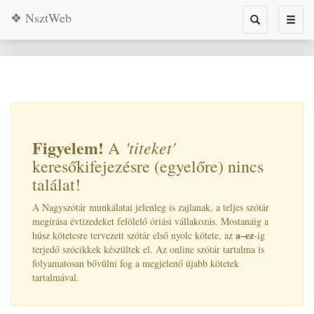
❖ NsztWeb
Toggle
Toggl
search
naviga
Figyelem!
'titeket
'
A
keresőkifejezésre (egyelőre) nincs
találat!
A Nagyszótár munkálatai jelenleg is zajlanak, a teljes szótár
megírása évtizedeket felölelő óriási vállakozás. Mostanáig a
a–ez
húsz kötetesre tervezett szótár első nyolc kötete, az
-ig
terjedő szócikkek készültek el. Az online szótár tartalma is
folyamatosan bővülni fog a megjelenő újabb kötetek
tartalmával.