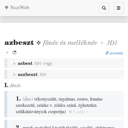
❖ NsztWeb
Toggle
Toggl
search
naviga
azbeszt
❖
főnév
és
melléknév
◦
3D1
◦

permalink
asbest
3D1
(
rég
)
aszbeszt
3D1
I.
főnév
1.
(
Ásv
)
vékonyszálú, rugalmas, rostos, fonalas
szerkezetű, szürke v. zöldes színű, éghetetlen
szilikátásvány
(
ok csoportja
)
5 adat
2.
ennek rostjaiból készült tűzálló, saválló, elektromos