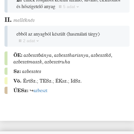
és hőszigetelő anyag
5 adat
II.
melléknév
ebből az anyagból készült
〈használati tárgy〉
2 adat
ÖE:
azbesztbánya
,
azbesztharisnya
,
azbesztkő
,
azbesztmaszk
,
azbesztruha
Sz:
azbesztes
Vö.
ÉrtSz.
;
TESz.
;
ÉKsz.
;
IdSz.
ÚESz:
↪
azbeszt