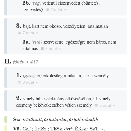
2b.
(
rég
)
vétlenül elszenvedett
〈büntetés,
szenvedés〉
2 adat
3.
bajt, kárt nem okozó, veszélytelen, ártalmatlan
7 adat
3a.
(
ritk
)
szervezetre, egészségre nem káros, nem
ártalmas
3 adat
II.
főnév
◦
4A7
1.
(
gúny
is
)
erkölcsileg romlatlan, tiszta személy
3 adat
2.
vmely bűncselekmény elkövetésében, ill. vmely
esemény bekövetkeztében vétlen személy
5 adat
Sz:
ártatlanít
,
ártatlanka
,
ártatlankodik
Vö.
CzF.
;
ÉrtSz.
;
TESz.
árt
¹
;
ÉKsz.
;
SzT.
~
,