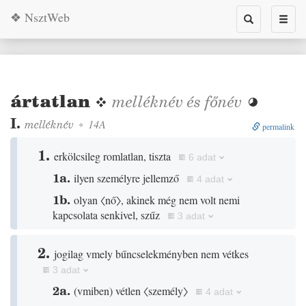
❖ NsztWeb
Toggle
Toggl
search
naviga
ártatlan
❖
melléknév
és
főnév

I.
melléknév
◦
14A
permalink
1.
erkölcsileg romlatlan, tiszta
6 adat
1a.
ilyen személyre jellemző
4 adat
1b.
olyan
〈nő〉
, akinek még nem volt nemi
kapcsolata senkivel, szűz
3 adat
2.
jogilag vmely bűncselekményben nem vétkes
3 adat
2a.
(
vmiben
)
vétlen
〈személy〉
4 adat