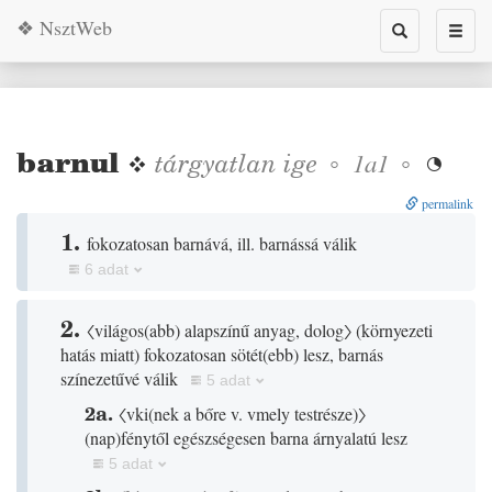
❖ NsztWeb
Toggle
Toggl
search
naviga
barnul
❖
tárgyatlan
ige
◦
◦
1a1

permalink
1.
fokozatosan barnává, ill. barnássá válik
6 adat
2.
〈világos
(
abb
)
alapszínű anyag, dolog〉
(
környezeti
hatás miatt
)
fokozatosan sötét
(
ebb
)
lesz, barnás
színezetűvé válik
5 adat
2a.
〈vki
(
nek a bőre v. vmely testrésze
)
〉
(
nap
)
fénytől egészségesen barna árnyalatú lesz
5 adat