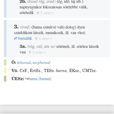
2b.
(
kissé
rég
,
irod
)
〈ég, idő, táj stb.〉
napnyugtakor fokozatosan sötétebbé válik,
sötétedik
5 adat
3.
(
irod
)
〈barna színű
(
vé vált
)
dolog〉
ilyen
színfoltként látszik, mutatkozik, ill. van vhol;
barnállik
4 adat
3a.
(
rég
,
vál
,
átv is
)
sötétnek, ill. sötéten látszik
vmi
3 adat
Ö:
lebarnul
,
megbarnul
Vö.
CzF.
;
ÉrtSz.
;
TESz.
barna
;
ÉKsz.
;
ÚMTsz.
ÚESz:
↪
barna
(
barnul
)