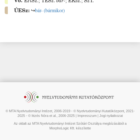
Vö.
ÉrtSz.
;
TESz.
bár-
;
ÉKsz.
;
SzT.
ÚESz:
↪
bár-
(
bármikor
)
© MTA Nyelvtudományi Intézet, 2006-2019 - © Nyelvtudományi Kutatóközpont, 2021-
2025 - © Ittzés Nóra et al., 2006-2025 |
Impresszum
|
Jogi nyilatkozat
Az oldalt az MTA Nyelvtudományi Intézet Szótári Osztálya megbízásából a
MorphoLogic Kft. készítette