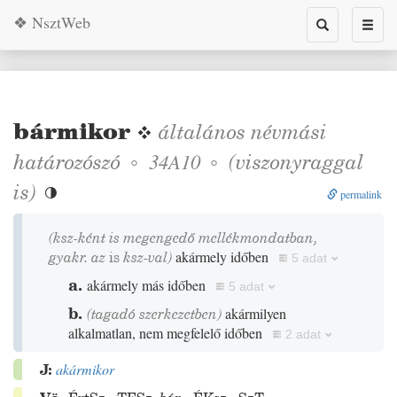
❖ NsztWeb
Toggle
Toggl
search
naviga
bármikor
❖
általános névmási
határozószó
◦
◦
(viszonyraggal
34A10
is)

permalink
(ksz-ként is megengedő mellékmondatban,
gyakr. az
is
ksz-val)
akármely időben
5 adat
a.
akármely más időben
5 adat
b.
(tagadó szerkezetben)
akármilyen
alkalmatlan, nem megfelelő időben
2 adat
J:
akármikor