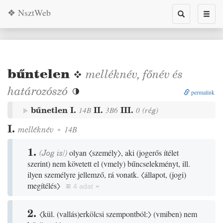
❖ NsztWeb
Toggle
Toggl
search
naviga
bűntelen
❖
melléknév
,
főnév
és
határozószó

permalink
bűnetlen
I.
II.
III.
14B
3B6
0
(
rég
)
I.
melléknév
◦
14B
1.
(
Jog
is/
)
olyan
〈személy〉
, aki
(
jogerős ítélet
szerint
)
nem követett el
(
vmely
)
bűncselekményt, ill.
ilyen személyre jellemző, rá vonatk.
〈állapot,
(
jogi
)
megítélés〉
4 adat
2.
〈kül.
(
vallás
)
erkölcsi szempontból:〉
(
vmiben
)
nem