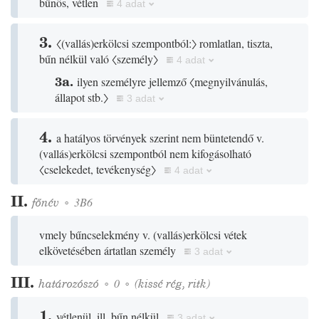
bűnös, vétlen
4 adat
3.
〈
(
vallás
)
erkölcsi szempontból:〉
romlatlan, tiszta,
bűn nélkül való
〈személy〉
4 adat
3a.
ilyen személyre jellemző
〈megnyilvánulás,
állapot stb.〉
3 adat
4.
a hatályos törvények szerint nem büntetendő v.
(
vallás
)
erkölcsi szempontból nem kifogásolható
〈cselekedet, tevékenység〉
4 adat
II.
főnév
◦
3B6
vmely bűncselekmény v.
(
vallás
)
erkölcsi vétek
elkövetésében ártatlan személy
3 adat
III.
határozószó
◦
0
◦
(
kissé
rég
,
ritk
)
1.
vétlenül, ill. bűn nélkül
3 adat