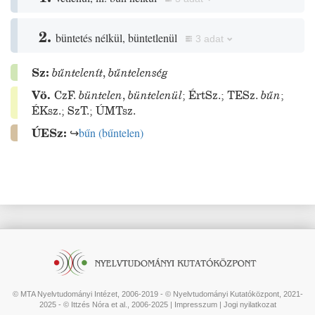
2.
büntetés nélkül, büntetlenül
3 adat
Sz:
bűntelenít
,
bűntelenség
Vö.
CzF.
büntelen
,
büntelenül
;
ÉrtSz.
;
TESz.
bűn
;
ÉKsz.
;
SzT.
;
ÚMTsz.
ÚESz:
↪
bűn
(
bűntelen
)
© MTA Nyelvtudományi Intézet, 2006-2019 - © Nyelvtudományi Kutatóközpont, 2021-
2025 - © Ittzés Nóra et al., 2006-2025 |
Impresszum
|
Jogi nyilatkozat