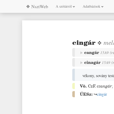
❖ NsztWeb
A szótárról
Adatbázisok
cingár
❖
mel
cangár
15A9
(
r
cinagár
15A9
(
vékony, sovány tes
Vö.
CzF.
czangár
ÚESz:
↪
cingár