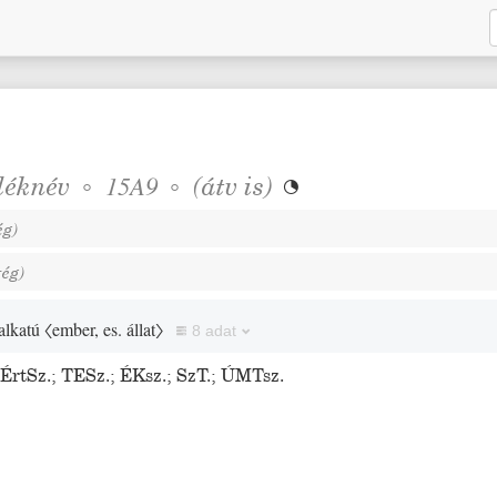
léknév
◦
◦
(
átv is
)
15A9

ég
)
rég
)
talkatú
〈ember, es. állat〉
8 adat
;
ÉrtSz.
;
TESz.
;
ÉKsz.
;
SzT.
;
ÚMTsz.