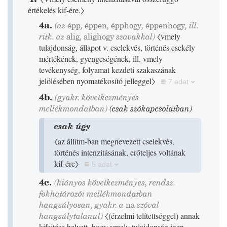
értékelés kif-ére.〉
4a.
(az
épp
,
éppen
,
épphogy
,
éppenhogy
, ill.
ritk. az
alig
,
alighogy
szavakkal)
〈vmely
tulajdonság, állapot v. cselekvés, történés csekély
mértékének, gyengeségének, ill. vmely
tevékenység, folyamat kezdeti szakaszának
jelölésében nyomatékosító jelleggel〉
7 adat
4b.
(gyakr. következményes
mellékmondatban)
(csak szókapcsolatban)
csak úgy
〈az állítm-ban megnevezett cselekvés,
történés intenzitásának, erőteljes voltának
kif-ére〉
5 adat
4c.
(hiányos következményes, rendsz.
fokhatározói mellékmondatban
hangsúlyosan, gyakr. a
na
szóval
hangsúlytalanul)
〈
(
érzelmi telítettséggel
)
annak
kifejtése helyett, hogy vmely tulajdonság igen