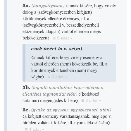
3a.
(hangsúlyosan)
〈annak kif-ére, hogy vmely
dolog a
(
szövegkörnyezetben kifejtett
)
körülmények ellenére érvényes, ill. a
(
szövegkörnyezetbeli v. beszédhelyzetbeli
előzmények alapján
)
várttól eltérően mégis
bekövetkezett〉
5 adat
csak azért is v. se
(
m
)
〈annak kif-ére, hogy vmely esemény a
várttól eltérően
(
nem
)
következik be, ill. a
körülmények ellenében
(
nem
)
megy
végbe〉
5 adat
3b.
(tagadó mondathoz kapcsolódva v.
ellentétes tagmondat előtt)
〈
(
korlátozó
tartalmú
)
megengedés kif-ére〉
4 adat
3c.
(gyakr. az
egyszer
,
egyszerre
szó után)
〈a kifejtett esemény váratlanságának, meglepő v.
hirtelen voltának kif-ére, ill. nyomatékosítására〉
4 adat