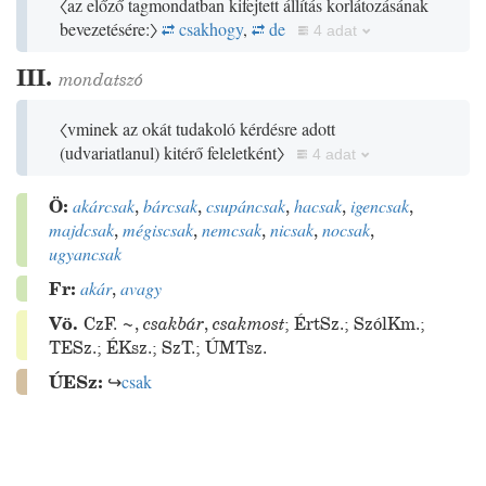
〈az előző tagmondatban kifejtett állítás korlátozásának
bevezetésére:〉
csakhogy
,
de
4 adat
III.
mondatszó
〈vminek az okát tudakoló kérdésre adott
(
udvariatlanul
)
kitérő feleletként〉
4 adat
Ö:
akárcsak
,
bárcsak
,
csupáncsak
,
hacsak
,
igencsak
,
majdcsak
,
mégiscsak
,
nemcsak
,
nicsak
,
nocsak
,
ugyancsak
Fr:
akár
,
avagy
Vö.
CzF.
~
,
csakbár
,
csakmost
;
ÉrtSz.
;
SzólKm.
;
TESz.
;
ÉKsz.
;
SzT.
;
ÚMTsz.
ÚESz:
↪
csak