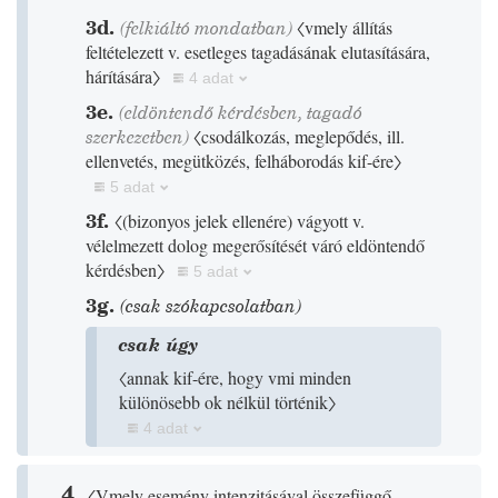
3d.
(felkiáltó mondatban)
〈vmely állítás
feltételezett v. esetleges tagadásának elutasítására,
hárítására〉
4 adat
3e.
(eldöntendő kérdésben, tagadó
szerkezetben)
〈csodálkozás, meglepődés, ill.
ellenvetés, megütközés, felháborodás kif-ére〉
5 adat
3f.
〈
(
bizonyos jelek ellenére
)
vágyott v.
vélelmezett dolog megerősítését váró eldöntendő
kérdésben〉
5 adat
3g.
(csak szókapcsolatban)
csak úgy
〈annak kif-ére, hogy vmi minden
különösebb ok nélkül történik〉
4 adat
4.
〈Vmely esemény intenzitásával összefüggő