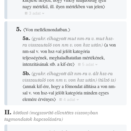
nagy mértékű, ill. ilyen mértékben van jelen〉
3 adat
5.
〈Von mellékmondatban.〉
5a.
(gyakr. elhagyott mut nm-ra v. mut hsz-
ra visszautaló von nm v. von hsz után)
〈a von
nm-sal v. von hsz-val jelölt kategória
teljességének, meghaladhatatlan mértékének,
intenzitásának stb. a kif-ére〉
5 adat
5b.
(gyakr. elhagyott ált nm-ra v. ált hsz-ra
visszautaló von nm v. von hsz után)
(
túlzó
is
)
〈annak kif-ére, hogy a főmondat állítása a von nm-
sal v. von hsz-val jelölt kategória minden egyes
elemére érvényes〉
4 adat
II.
kötőszó
(megszorító ellentétes viszonyban
tagmondatok kapcsolására)