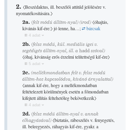
2.
〈Beszédaktus, ill. beszélői attitűd jelölésére v.
nyomatékosítására.〉
2a.
(felt módú állítm-nyal)
(
irod
)
〈óhajtás,
kívánás kif-ére:〉
jó lenne, ha…;
bárcsak
4 adat
2b.
(felsz módú, kül. mediális igei v.
segédigés állítm-nyal, ill. a
hadd
szóval)
〈óhaj, kívánság erős érzelmi telítettségű kif-ére〉
5 adat
2c.
(mellékmondatban felt v. felsz módú
állítm-hoz kapcsolódva, kívánó árnyalattal)
〈annak kif-ére, hogy a mellékmondatban
feltételezett körülmények esetén a főmondatban
kifejtett állítás feltehetőleg bekövetkezik〉
4 adat
2d.
(felsz módú állítm-nyal v. annak
elhagyásával)
〈biztatás, rábeszélés v. fenyegetés,
ill. beleegyezés, ráhagyás kif-ére, gyakr. a