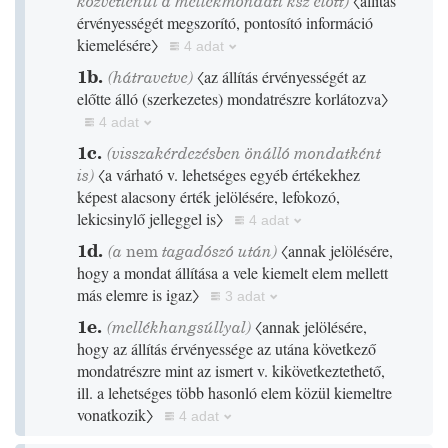
közvetlenül a mellékmondati ksz előtt)
〈állítás
érvényességét megszorító, pontosító információ
kiemelésére〉
4 adat
1b.
(hátravetve)
〈az állítás érvényességét az
előtte álló
(
szerkezetes
)
mondatrészre korlátozva〉
4 adat
1c.
(visszakérdezésben önálló mondatként
is)
〈a várható v. lehetséges egyéb értékekhez
képest alacsony érték jelölésére, lefokozó,
lekicsinylő jelleggel is〉
4 adat
1d.
(a
nem
tagadószó után)
〈annak jelölésére,
hogy a mondat állítása a vele kiemelt elem mellett
más elemre is igaz〉
3 adat
1e.
(mellékhangsúllyal)
〈annak jelölésére,
hogy az állítás érvényessége az utána következő
mondatrészre mint az ismert v. kikövetkeztethető,
ill. a lehetséges több hasonló elem közül kiemeltre
vonatkozik〉
4 adat