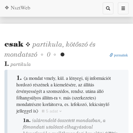
❖ NsztWeb
Toggle
Toggl
search
naviga
csak
❖
partikula
,
kötőszó
és
mondatszó
◦
◦
0

permalink
I.
partikula
1.
〈a mondat vmely, kül. a lényegi, új információt
hordozó részének a kiemelésére, az állítás
érvényességét a szomszédos, rendsz. utána álló
főhangsúlyos állítm-ra v. más
(
szerkezetes
)
mondatrészre korlátozva, es. lefokozó, lekicsinylő
jelleggel is〉
5 adat
1a.
(alárendelő összetett mondatban, a
főmondati utalószó elhagyásával