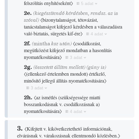
felszólítás enyhítéseként〉
5 adat
2e.
(kiegészítendő kérdésben, rendsz. az
is
szóval)
〈bizonytalanságot, tétovázást,
tanácstalanságot kifejező kérdésben a válaszadásra
való biztatás, sürgetés kif-ére〉
4 adat
2f.
(
mintha
ksz után)
〈csodálkozást,
megütközést kifejező mondatban a hasonlítás
nyomatékosítására〉
3 adat
2g.
(összetett állítm mellett)
(
gúny
is
)
〈
(
ellenkező értelemben mondott
)
értékelő,
minősítő jellegű állítás nyomatékosítására〉
3 adat
2h.
〈az ismétlés
(
szükségessége miatti
bosszankodásnak v. csodálkozásnak a
)
nyomatékosítására〉
4 adat
3.
〈Kifejtett v. kikövetkeztethető információnak,
elvárásnak v. várakozásnak ellentmondó közlésben.〉