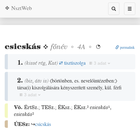
❖ NsztWeb
Toggle
Toggl
search
naviga
csicskás
❖
főnév
◦
◦
4A

permalink
1.
(
kissé
rég
,
Kat
)
tisztiszolga
3 adat
2.
(
biz
,
átv is
)
〈börtönben, es. nevelőintézetben:〉
társa
(
i
)
kiszolgálására kényszerített személy, kül. férfi
3 adat
Vö.
ÉrtSz.
;
TESz.
;
ÉKsz.
;
ÉKsz.²
csicskás
¹
,
csicskás
²
ÚESz:
↪
csicskás