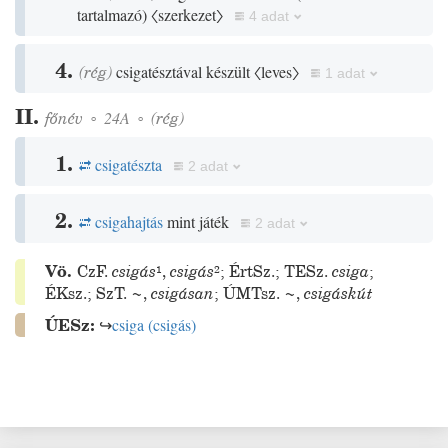
tartalmazó
)
〈szerkezet〉
4 adat
4.
(
rég
)
csigatésztával készült
〈leves〉
1 adat
II.
főnév
◦
24A
◦
(
rég
)
1.
csigatészta
2 adat
2.
csigahajtás
mint játék
2 adat
Vö.
CzF.
csigás
¹
,
csigás
²
;
ÉrtSz.
;
TESz.
csiga
;
ÉKsz.
;
SzT.
~
,
csigásan
;
ÚMTsz.
~
,
csigáskút
ÚESz:
↪
csiga
(
csigás
)