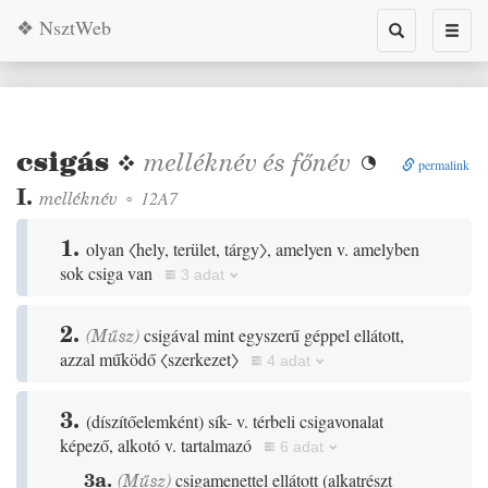
❖ NsztWeb
Toggle
Toggl
search
naviga
csigás
❖
melléknév
és
főnév

permalink
I.
melléknév
◦
12A7
1.
olyan
〈hely, terület, tárgy〉
, amelyen v. amelyben
sok csiga van
3 adat
2.
(
Műsz
)
csigával mint egyszerű géppel ellátott,
azzal működő
〈szerkezet〉
4 adat
3.
(
díszítőelemként
)
sík- v. térbeli csigavonalat
képező, alkotó v. tartalmazó
6 adat
3a.
(
Műsz
)
csigamenettel ellátott
(
alkatrészt