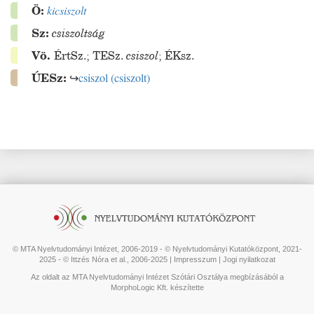
Ö:
kicsiszolt
Sz:
csiszoltság
Vö.
ÉrtSz.
;
TESz.
csiszol
;
ÉKsz.
ÚESz:
↪
csiszol
(
csiszolt
)
© MTA Nyelvtudományi Intézet, 2006-2019 - © Nyelvtudományi Kutatóközpont, 2021-
2025 - © Ittzés Nóra et al., 2006-2025 |
Impresszum
|
Jogi nyilatkozat
Az oldalt az MTA Nyelvtudományi Intézet Szótári Osztálya megbízásából a
MorphoLogic Kft. készítette