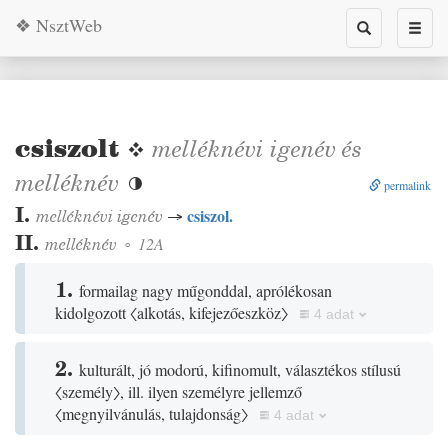
❖ NsztWeb
Toggle
Toggl
search
naviga
csiszolt
❖
melléknévi igenév
és
melléknév

permalink
I.
csiszol.
melléknévi igenév
→
II.
melléknév
◦
12A
1.
formailag nagy műgonddal, aprólékosan
kidolgozott
〈alkotás, kifejezőeszköz〉
4 adat
2.
kulturált, jó modorú, kifinomult, választékos stílusú
〈személy〉
, ill. ilyen személyre jellemző
〈megnyilvánulás, tulajdonság〉
4 adat