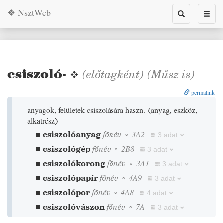
❖ NsztWeb
Toggle
Toggl
search
naviga
csiszoló-
❖
(előtagként)
(
Műsz
is)
permalink
anyagok, felületek csiszolására haszn.
〈anyag, eszköz,
alkatrész〉
▪
csiszolóanyag
főnév
◦
3A2
3 adat
▪
csiszológép
főnév
◦
2B8
3 adat
▪
csiszolókorong
főnév
◦
3A1
3 adat
▪
csiszolópapír
főnév
◦
4A9
3 adat
▪
csiszolópor
főnév
◦
4A8
4 adat
▪
csiszolóvászon
főnév
◦
7A
3 adat