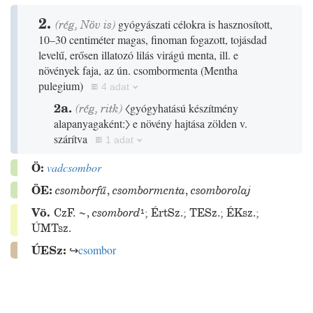
2.
(
rég
,
Növ
is)
gyógyászati célokra is hasznosított,
10–30 centiméter magas, finoman fogazott, tojásdad
levelű, erősen illatozó lilás virágú menta, ill. e
növények faja, az ún. csombormenta
(Mentha
pulegium)
4 adat
2a.
(
rég
,
ritk
)
〈gyógyhatású készítmény
alapanyagaként:〉
e növény hajtása zölden v.
szárítva
1 adat
Ö:
vadcsombor
ÖE:
csomborfű
,
csombormenta
,
csomborolaj
Vö.
CzF.
~
,
csombord
¹
;
ÉrtSz.
;
TESz.
;
ÉKsz.
;
ÚMTsz.
ÚESz:
↪
csombor