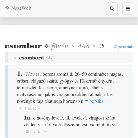
❖ NsztWeb
Toggle
Toggl
search
naviga
csombor
❖
főnév
◦
◦
4A8

permalink
csombord
3A1
1.
(
Növ
is)
borsos aromájú, 20–50 centiméter magas,
erősen elágazó szárú, gyógy- és fűszernövényként
termesztett kis cserje, amelynek apró, fehér v.
mályvaszínű ajakos virágai örvökben állnak, ill. e
növények faja
(Satureja hortensis)
;
borsika
4 adat
1a.
e növény levele, ill. leveles
(
, virágos
)
szára
zölden v. szárítva és összemorzsolva mint fűszer
4 adat