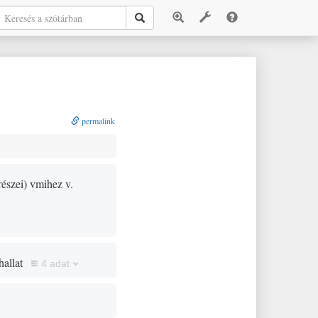
permalink
részei
)
vmihez v.
hallat
4 adat