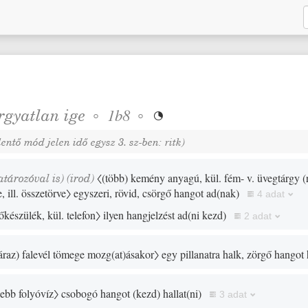
rgyatlan
ige
◦
◦
1b8

elentő mód jelen idő egysz 3. sz-ben:
)
ritk
atározóval is)
(
irod
)
〈
(
több
)
kemény anyagú, kül. fém- v. üvegtárgy
(
e, ill. összetörve〉
egyszeri, rövid, csörgő hangot ad
(
nak
)
4 adat
őkészülék, kül. telefon〉
ilyen hangjelzést ad
(
ni kezd
)
2 adat
áraz
)
falevél tömege mozg
(
at
)
ásakor〉
egy pillanatra halk, zörgő hangot 
sebb folyóvíz〉
csobogó hangot
(
kezd
)
hallat
(
ni
)
3 adat