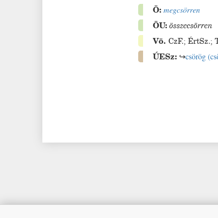
Ö:
megcsörren
ÖU:
összecsörren
Vö.
CzF.
;
ÉrtSz.
;
ÚESz:
↪
csörög
(
cs