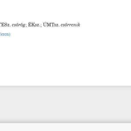
TESz.
csörög
;
ÉKsz.
;
ÚMTsz.
csörrenik
örren
)