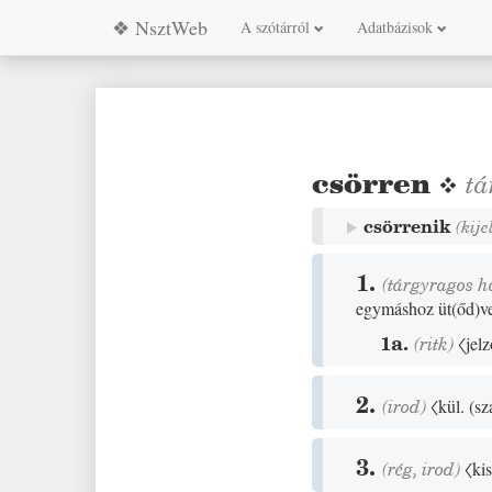
❖ NsztWeb
A szótárról
Adatbázisok
csörren
❖
tá
csörrenik
(kij
1.
(tárgyragos h
egymáshoz üt
(
őd
)
v
1a.
(
ritk
)
〈jelz
2.
(
irod
)
〈kül.
(
sz
3.
(
rég
,
irod
)
〈ki