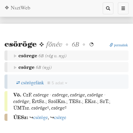
❖ NsztWeb
Toggle
Toggl
search
naviga
csöröge
❖
főnév
◦
◦
6B

permalink
csörege
6B
(
rég
v.
nyj
)
csörge
6B
(
nyj
)
csörögefánk
5 adat
Vö.
CzF.
csörege
·
csőrege
,
csőrige
,
csöröge
·
csőröge
;
ÉrtSz.
;
SzólKm.
;
TESz.
;
ÉKsz.
;
SzT.
;
ÚMTsz.
csöröge
¹
,
csörge
²
ÚESz:
↪
csöröge
,
↪
csörge