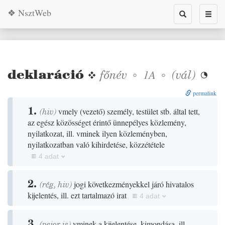
❖ NsztWeb
Toggle
Toggl
search
naviga
deklaráció
❖
főnév
◦
◦
(
vál
)
1A

permalink
1.
(
hiv
)
vmely
(
vezető
)
személy, testület stb. által tett,
az egész közösséget érintő ünnepélyes közlemény,
nyilatkozat, ill. vminek ilyen közleményben,
nyilatkozatban való kihirdetése, közzététele
4 adat
2.
(
rég
,
hiv
)
jogi következményekkel járó hivatalos
kijelentés, ill. ezt tartalmazó irat
4 adat
3.
(
pejor
is
)
vminek a kijelentése, kimondása, ill.