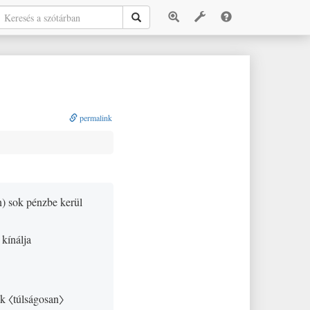
permalink
n
)
sok pénzbe kerül
 kínálja
ak
〈túlságosan〉