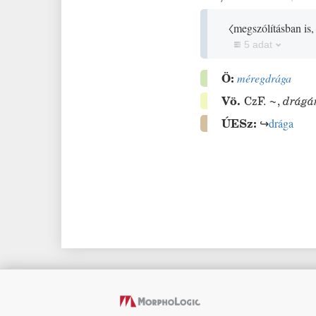
〈megszólításban is,
5 adat
Ö:
méregdrága
Vö.
CzF.
~
,
drágá
ÚESz:
↪
drága