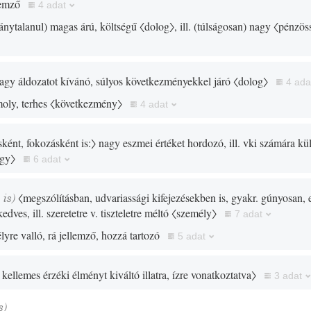
lemző
4 adat
ánytalanul
)
magas árú, költségű
〈dolog〉
, ill.
(
túlságosan
)
nagy
〈pénzöss
agy áldozatot kívánó, súlyos következményekkel járó
〈dolog〉
4 ada
moly, terhes
〈következmény〉
4 adat
ként, fokozásként is:〉
nagy eszmei értéket hordozó, ill. vki számára kü
rgy〉
6 adat
k
is
)
〈megszólításban, udvariassági kifejezésekben is, gyakr. gúnyosan, 
edves, ill. szeretetre v. tiszteletre méltó
〈személy〉
7 adat
lyre valló, rá jellemző, hozzá tartozó
5 adat
, kellemes érzéki élményt kiváltó illatra, ízre vonatkoztatva〉
3 adat
s
)