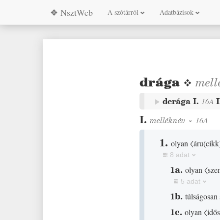
❖ NsztWeb
A szótárról
Adatbázisok
drága
❖
mell
derága
I.
16A
I.
melléknév
◦
16A
1.
olyan
〈áru
(
cikk
8 adat
1a.
olyan
〈sze
5 adat
1b.
túlságosan
1c.
olyan
〈idős