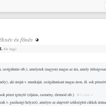
éknév
és
főnév

II.
6A
(
nyj
)
)
, szolgáltatás stb.〉
, amelynek
(
nagyon
)
magas az ára, amely
(
túlságosa
mély〉
, aki áruját v. munkáját, szolgáltatásait magas áron, ill. sok pénzért
 sok pénzt igénylő
〈eljárás, esemény, életmód stb.〉
6 adat
zak v. gazdasági helyzet〉
, amelyre az alapvető szükségleti cikkek árán