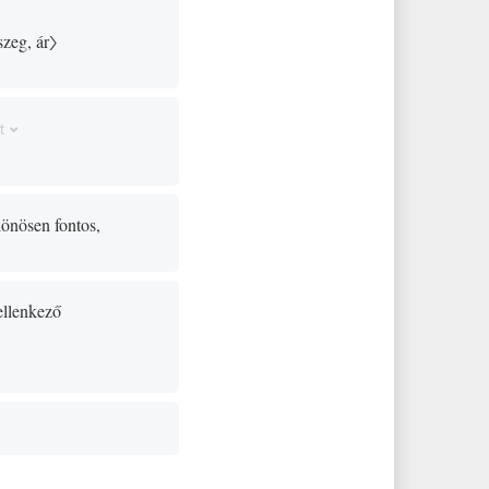
zeg, ár〉
t
lönösen fontos,
ellenkező