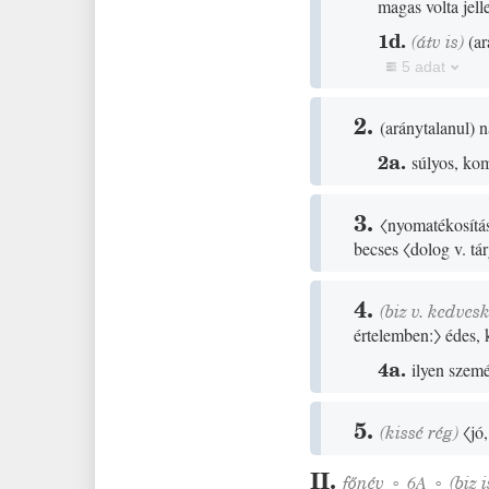
magas volta jel
1d.
(
átv is
)
(
ar
5 adat
2.
(
aránytalanul
)
n
2a.
súlyos, ko
3.
〈nyomatékosítás
becses
〈dolog v. tá
4.
(
biz
v.
kedves
értelemben:〉
édes, k
4a.
ilyen szemé
5.
(
kissé
rég
)
〈jó
II.
főnév
◦
6A
◦
(
biz
i