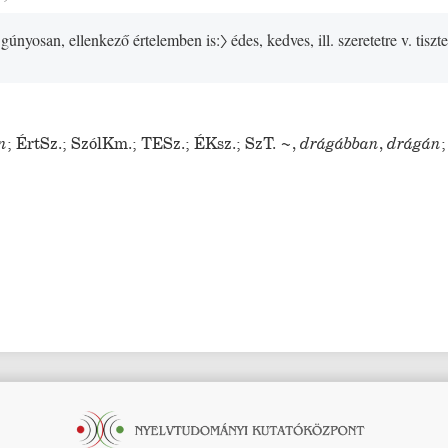
 gúnyosan, ellenkező értelemben is:〉
édes, kedves, ill. szeretetre v. tisz
n
;
ÉrtSz.
;
SzólKm.
;
TESz.
;
ÉKsz.
;
SzT.
~
,
drágábban
,
drágán