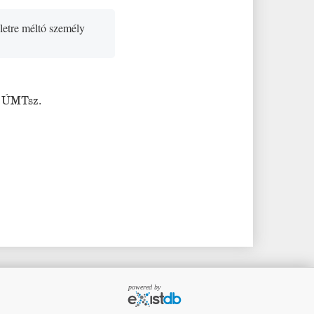
teletre méltó személy
;
ÚMTsz.