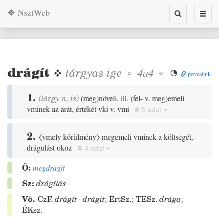
❖ NsztWeb
Toggle
Toggl
search
naviga
drágít
❖
tárgyas
ige
◦
◦
4a4

permalink
1.
(tárgy n. is)
(
meg
)
növeli, ill.
(
fel- v. meg
)
emeli
vminek az árát, értékét vki v. vmi
5 adat
2.
〈vmely körülmény〉
megemeli vminek a költségét,
drágulást okoz
4 adat
Ö:
megdrágít
Sz:
drágítás
Vö.
CzF.
drágít
·
drágit
;
ÉrtSz.
;
TESz.
drága
;
ÉKsz.