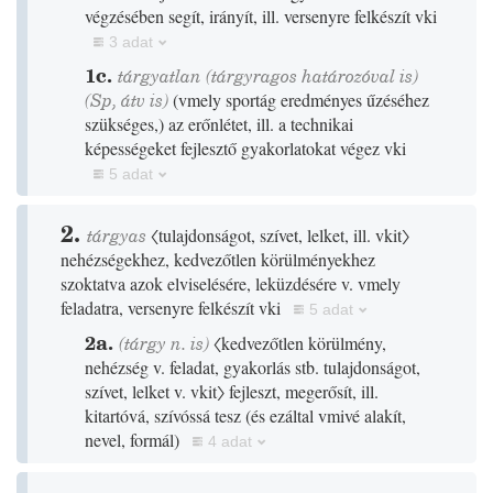
végzésében segít, irányít, ill. versenyre felkészít vki
3 adat
1c.
tárgyatlan
(tárgyragos határozóval is)
(
Sp
,
átv is
)
(
vmely sportág eredményes űzéséhez
szükséges,
)
az erőnlétet, ill. a technikai
képességeket fejlesztő gyakorlatokat végez vki
5 adat
2.
tárgyas
〈tulajdonságot, szívet, lelket, ill. vkit〉
nehézségekhez, kedvezőtlen körülményekhez
szoktatva azok elviselésére, leküzdésére v. vmely
feladatra, versenyre felkészít vki
5 adat
2a.
(tárgy n. is)
〈kedvezőtlen körülmény,
nehézség v. feladat, gyakorlás stb. tulajdonságot,
szívet, lelket v. vkit〉
fejleszt, megerősít, ill.
kitartóvá, szívóssá tesz
(
és ezáltal vmivé alakít,
nevel, formál
)
4 adat