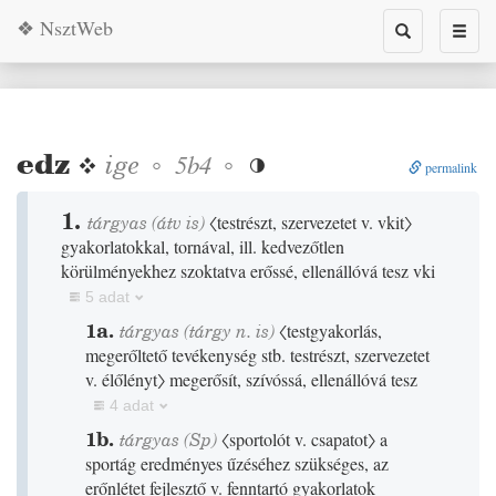
❖ NsztWeb
Toggle
Toggl
search
naviga
edz
❖
ige
◦
◦
5b4

permalink
1.
tárgyas
(
átv is
)
〈testrészt, szervezetet v. vkit〉
gyakorlatokkal, tornával, ill. kedvezőtlen
körülményekhez szoktatva erőssé, ellenállóvá tesz vki
5 adat
1a.
tárgyas
(tárgy n. is)
〈testgyakorlás,
megerőltető tevékenység stb. testrészt, szervezetet
v. élőlényt〉
megerősít, szívóssá, ellenállóvá tesz
4 adat
1b.
tárgyas
(
Sp
)
〈sportolót v. csapatot〉
a
sportág eredményes űzéséhez szükséges, az
erőnlétet fejlesztő v. fenntartó gyakorlatok