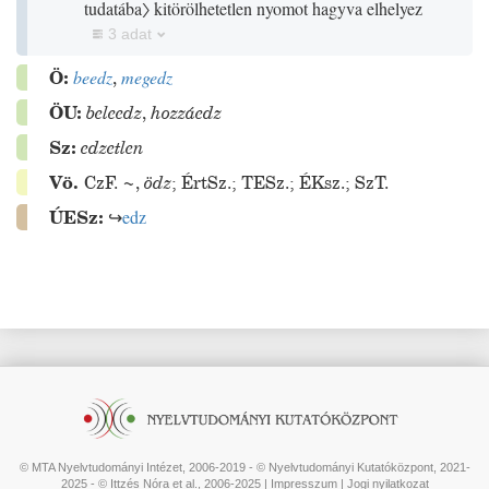
tudatába〉
kitörölhetetlen nyomot hagyva elhelyez
3 adat
Ö:
beedz
,
megedz
ÖU:
beleedz
,
hozzáedz
Sz:
edzetlen
Vö.
CzF.
~
,
ödz
;
ÉrtSz.
;
TESz.
;
ÉKsz.
;
SzT.
ÚESz:
↪
edz
© MTA Nyelvtudományi Intézet, 2006-2019 - © Nyelvtudományi Kutatóközpont, 2021-
2025 - © Ittzés Nóra et al., 2006-2025 |
Impresszum
|
Jogi nyilatkozat