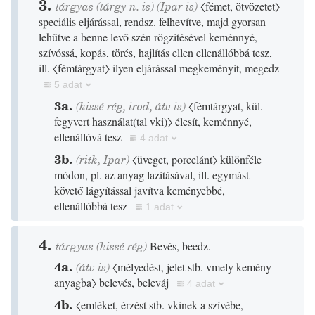
3.
tárgyas
(tárgy n. is)
(
Ipar
is)
〈fémet, ötvözetet〉
speciális eljárással, rendsz. felhevítve, majd gyorsan
lehűtve a benne levő szén rögzítésével keménnyé,
szívóssá, kopás, törés, hajlítás ellen ellenállóbbá tesz,
ill.
〈fémtárgyat〉
ilyen eljárással megkeményít, megedz
5 adat
3a.
(
kissé
rég
,
irod
,
átv is
)
〈fémtárgyat, kül.
fegyvert használat
(
tal vki
)
〉
élesít, keménnyé,
ellenállóvá tesz
4 adat
3b.
(
ritk
,
Ipar
)
〈üveget, porcelánt〉
különféle
módon, pl. az anyag lazításával, ill. egymást
követő lágyítással javítva keményebbé,
ellenállóbbá tesz
1 adat
4.
tárgyas
(
kissé
rég
)
Bevés, beedz.
4a.
(
átv is
)
〈mélyedést, jelet stb. vmely kemény
anyagba〉
belevés, beleváj
4 adat
4b.
〈emléket, érzést stb. vkinek a szívébe,