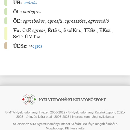
UB:
-mártás
ÖU:
vadegres
ÖE:
egresbokor
,
egresfa
,
egresszósz
,
egresszőlő
Vö.
CzF.
egres
¹
;
ÉrtSz.
;
SzólKm.
;
TESz.
;
ÉKsz.
;
SzT.
;
ÚMTsz.
ÚESz:
↪
egres
© MTA Nyelvtudományi Intézet, 2006-2019 - © Nyelvtudományi Kutatóközpont, 2021-
2025 - © Ittzés Nóra et al., 2006-2025 |
Impresszum
|
Jogi nyilatkozat
Az oldalt az MTA Nyelvtudományi Intézet Szótári Osztálya megbízásából a
MorphoLogic Kft. készítette