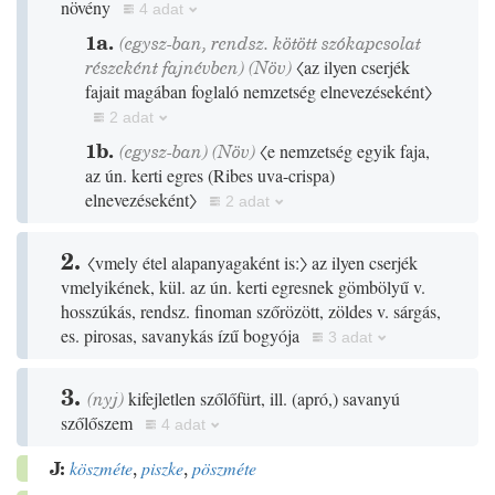
növény
4 adat
1a.
(egysz-ban, rendsz. kötött szókapcsolat
részeként fajnévben)
(
Növ
)
〈az ilyen cserjék
fajait magában foglaló nemzetség elnevezéseként〉
2 adat
1b.
(egysz-ban)
(
Növ
)
〈e nemzetség egyik faja,
az ún. kerti egres
(Ribes uva-crispa)
elnevezéseként〉
2 adat
2.
〈vmely étel alapanyagaként is:〉
az ilyen cserjék
vmelyikének, kül. az ún. kerti egresnek gömbölyű v.
hosszúkás, rendsz. finoman szőrözött, zöldes v. sárgás,
es. pirosas, savanykás ízű bogyója
3 adat
3.
(
nyj
)
kifejletlen szőlőfürt, ill.
(
apró,
)
savanyú
szőlőszem
4 adat
J:
köszméte
,
piszke
,
pöszméte