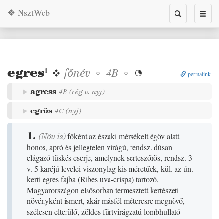
❖ NsztWeb
Toggle
Toggl
search
naviga
egres
¹
❖
főnév
◦
◦
4B

permalink
agress
4B
(
rég
v.
nyj
)
egrös
4C
(
nyj
)
1.
(
Növ
is)
főként az északi mérsékelt égöv alatt
honos, apró és jellegtelen virágú, rendsz. dúsan
elágazó tüskés cserje, amelynek serteszőrös, rendsz. 3
v. 5 karéjú levelei viszonylag kis méretűek, kül. az ún.
kerti egres fajba
(Ribes uva-crispa)
tartozó,
Magyarországon elsősorban termesztett kertészeti
növényként ismert, akár másfél méteresre megnövő,
szélesen elterülő, zöldes fürtvirágzatú lombhullató