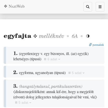
❖ NsztWeb
Toggle
Toggl
search
naviga
egyfajta
❖
melléknév
◦
◦
6A

permalink
1.
(
egyetlen
)
egy v. egy bizonyos, ill.
(
az
)
egy
(
ik
)
lehetséges
(
típusú
)
6 adat
2.
egyforma, ugyanolyan
(
típusú
)
5 adat
3.
(hangsúlytalanul, partikulaszerűen)
〈diskurzusjelölőként: annak kif-ére, hogy a megjelölt
(
elvont
)
dolog jellegzetes tulajdonságaival bír vmi, vki〉
5 adat