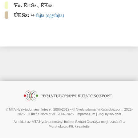
Vö.
ÉrtSz.
;
ÉKsz.
ÚESz:
↪
-fajta
(
egyfajta
)
© MTA Nyelvtudományi Intézet, 2006-2019 - © Nyelvtudományi Kutatóközpont, 2021-
2025 - © Ittzés Nóra et al., 2006-2025 |
Impresszum
|
Jogi nyilatkozat
Az oldalt az MTA Nyelvtudományi Intézet Szótári Osztálya megbízásából a
MorphoLogic Kft. készítette