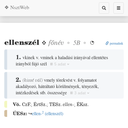
❖ NsztWeb
Toggle
Toggl
search
naviga
ellenszél
❖
főnév
◦
◦
5B

permalink
1.
vkinek v. vminek a haladási irányával ellentétes
irányból fújó szél
5 adat
2.
(
kissé
vál
)
vmely törekvést v. folyamatot
akadályozó, hátráltató körülmények, tényezők,
intézkedések stb. összessége
3 adat
Vö.
CzF.
;
ÉrtSz.
;
TESz.
ellen-
;
ÉKsz.
2
ÚESz:
↪
ellen-
(
ellenszél
)