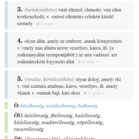
3.
(birtokszóként)
vmit ellenző, elutasító, vmi ellen
tevékenykedő, v. vmivel ellentétes célokért küzdő
személy
5 adat
4.
olyan állat, amely az emberre, annak környezetére
v. vmely más állatra nézve veszélyes, káros, ill.
〈a
zsákmányállat szempontjából:〉
az arra vadászó, azt
zsákmányként fogyasztó állat
5 adat
5.
(rendsz. birtokszóként)
olyan dolog, amely vki
v. vmi számára ártalmas, káros, veszélyes, ill. amely
vkinek v. vminek bajt, kárt okoz
5 adat
Ö:
közellenség
,
osztályellenség
,
ősellenség
ÖU:
belellenség
,
főellenség
,
halellenség
,
külellenség
,
madárellenség
,
népellenség
,
rovarellenség