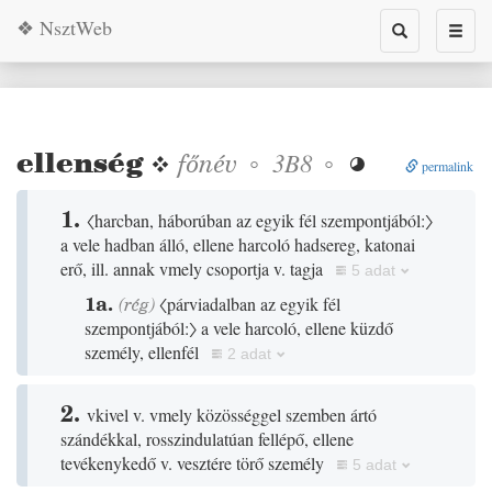
❖ NsztWeb
Toggle
Toggl
search
naviga
ellenség
❖
főnév
◦
◦
3B8

permalink
1.
〈harcban, háborúban az egyik fél szempontjából:〉
a vele hadban álló, ellene harcoló hadsereg, katonai
erő, ill. annak vmely csoportja v. tagja
5 adat
1a.
(
rég
)
〈párviadalban az egyik fél
szempontjából:〉
a vele harcoló, ellene küzdő
személy, ellenfél
2 adat
2.
vkivel v. vmely közösséggel szemben ártó
szándékkal, rosszindulatúan fellépő, ellene
tevékenykedő v. vesztére törő személy
5 adat