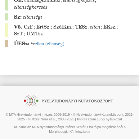
ÖE:
ellenségcsinálás
,
ellenségképzés
,
ellenségkeresés
Sz:
ellenségi
Vö.
CzF.
;
ÉrtSz.
;
SzólKm.
;
TESz.
ellen
;
ÉKsz.
;
SzT.
;
ÚMTsz.
ÚESz:
↪
ellen
(
ellenség
)
© MTA Nyelvtudományi Intézet, 2006-2019 - © Nyelvtudományi Kutatóközpont, 2021-
2025 - © Ittzés Nóra et al., 2006-2025 |
Impresszum
|
Jogi nyilatkozat
Az oldalt az MTA Nyelvtudományi Intézet Szótári Osztálya megbízásából a
MorphoLogic Kft. készítette