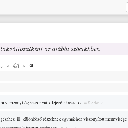
alakváltozatként az alábbi szócikkben
év
◦
◦
4A

ám v. mennyiség viszonyát kifejező hányados
5 adat
gészhez, ill. különböző részeknek egymáshoz viszonyított mennyisége
 számpárral kifejezett eredmény