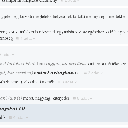
2 adat
g, jelenség közötti megfelelő, helyes
(
nek tartott
)
mennyiségi, mértékbeli
eri
)
test v. műalkotás részeinek egymáshoz v. az egészhez való helyes 
 minőség
4 adat
6 adat
sz-ű birtokszóként
-ban
raggal, nu-szerűen)
vminek a mértéke szer
al, hsz-szerűen)
vmivel arányban
ua.
2 adat
s
(
nek tartott
)
, elvárható mérték
3 adat
ban)
(
átv is
)
méret, nagyság, kiterjedés
5 adat
ányokat ölt
dik
4 adat