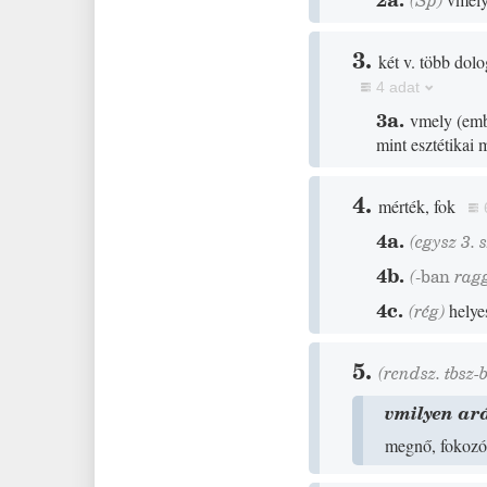
(
Sp
)
3.
két v. több dolo
4 adat
3a.
vmely
(
emb
mint esztétikai
4.
mérték, fok
4a.
(egysz 3. 
4b.
(
-ban
ragg
4c.
(
rég
)
helye
5.
(rendsz. tbsz-
vmilyen ar
megnő, fokozó