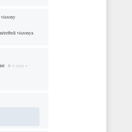
 viszony
méretbeli viszonya
int
4 adat