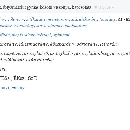
k, folyamatok egymás közötti viszonya, kapcsolata
3 adat
ány
,
gólarány
,
játékarány
,
méretarány
,
százalékarány
,
tusarány
;
az
-a
tarány
,
számarány
,
szavazatarány
,
találatarány
dított
,
megfordított
,
mértani
,
számtani
vararány
,
játszmaarány
,
középarány
,
pártarány
,
testarány
arányérzet
,
aránykörző
,
aránykulcs
,
aránykülönbség
,
aránymé
ánytáblázat
,
aránytörvény
nyú
TESz.
;
ÉKsz.
;
SzT.
rány
)
,
↪
irány