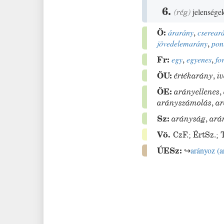
6.
(
rég
)
jelensége
Ö:
árarány
,
cserear
jövedelemarány
,
pon
Fr:
egy
,
egyenes
,
for
ÖU:
értékarány
,
i
ÖE:
arányellenes
,
arányszámolás
,
ar
Sz:
arányság
,
ará
Vö.
CzF.
;
ÉrtSz.
;
ÚESz:
↪
arányoz
(
a