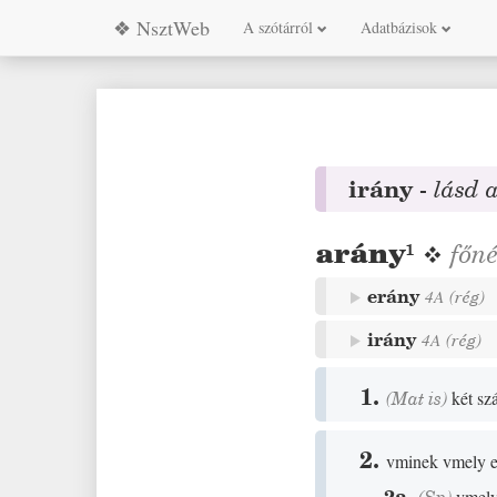
❖ NsztWeb
A szótárról
Adatbázisok
irány
-
lásd 
arány
¹
❖
főn
erány
4A
(
rég
)
irány
4A
(
rég
)
1.
(
Mat
is)
két sz
2.
vminek vmely e
2a.
vmely