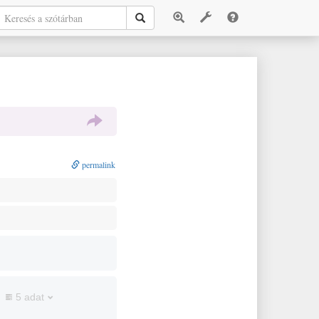
permalink
5 adat