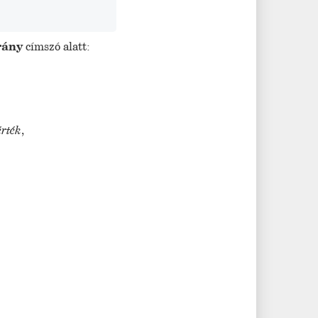
rány
címszó alatt:
rték
,