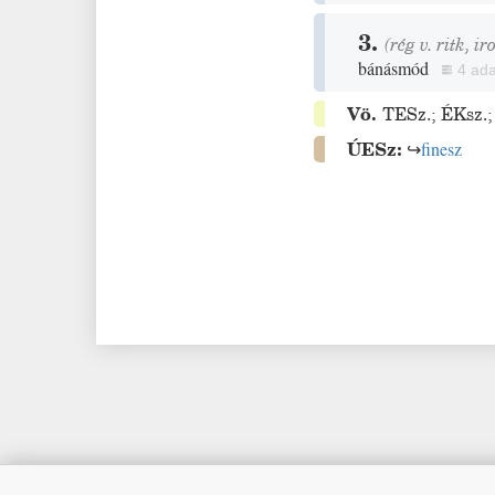
3.
(
rég
v.
ritk
,
ir
bánásmód
4 ada
Vö.
TESz.
;
ÉKsz.
ÚESz:
↪
finesz