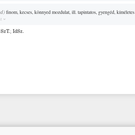
od
)
finom, kecses, könnyed mozdulat, ill. tapintatos, gyengéd, kíméletes
t
;
SzT.
;
IdSz.