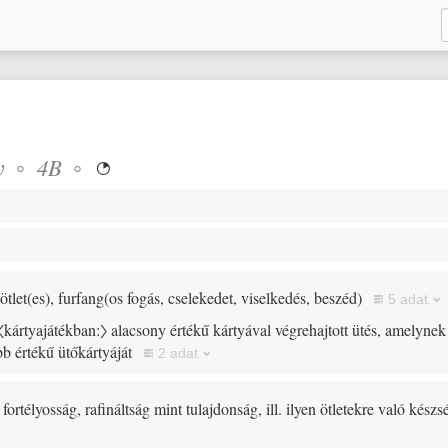
v
◦
◦
4B

ötlet
(
es
)
, furfang
(
os fogás, cselekedet, viselkedés, beszéd
)
5 adat
〈kártyajátékban:〉
alacsony értékű kártyával végrehajtott ütés, amelynek 
b értékű ütőkártyáját
2 adat
 fortélyosság, rafináltság mint tulajdonság, ill. ilyen ötletekre való kész