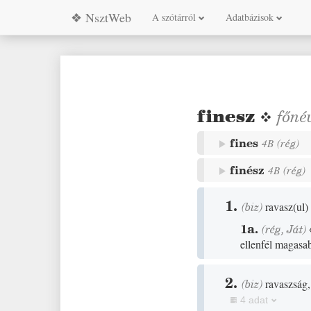
❖ NsztWeb
A szótárról
Adatbázisok
finesz
❖
főné
fines
4B
(
rég
)
finész
4B
(
rég
)
1.
(
biz
)
ravasz
(
ul
)
1a.
(
rég
,
Ját
)
ellenfél magasab
2.
(
biz
)
ravaszság,
4 adat