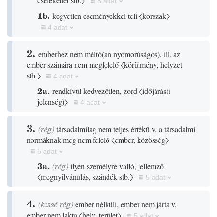
cselekedet stb.〉
8 adat
1b.
kegyetlen eseményekkel teli
〈korszak〉
4 adat
2.
emberhez nem méltó
(
an nyomorúságos
)
, ill. az
ember számára nem megfelelő
〈körülmény, helyzet
stb.〉
4 adat
2a.
rendkívül kedvezőtlen, zord
〈időjárás
(
i
jelenség
)
〉
4 adat
3.
(
rég
)
társadalmilag nem teljes értékű v. a társadalmi
normáknak meg nem felelő
〈ember, közösség〉
5 adat
3a.
(
rég
)
ilyen személyre valló, jellemző
〈megnyilvánulás, szándék stb.〉
5 adat
4.
(
kissé
rég
)
ember nélküli, ember nem járta v.
ember nem lakta
〈hely, terület〉
5 adat