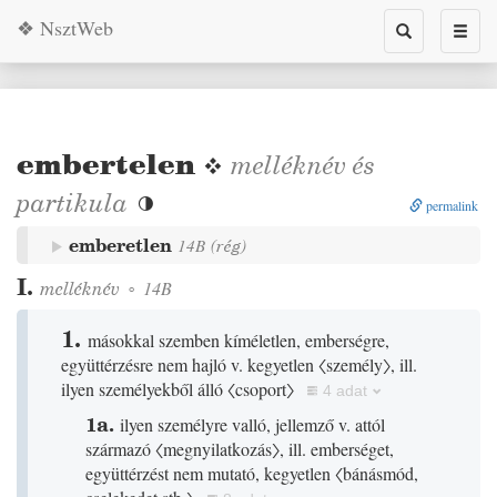
❖ NsztWeb
Toggle
Toggl
search
naviga
embertelen
❖
melléknév
és
partikula

permalink
emberetlen
14B
(
rég
)
I.
melléknév
◦
14B
1.
másokkal szemben kíméletlen, emberségre,
együttérzésre nem hajló v. kegyetlen
〈személy〉
, ill.
ilyen személyekből álló
〈csoport〉
4 adat
1a.
ilyen személyre valló, jellemző v. attól
származó
〈megnyilatkozás〉
, ill. emberséget,
együttérzést nem mutató, kegyetlen
〈bánásmód,