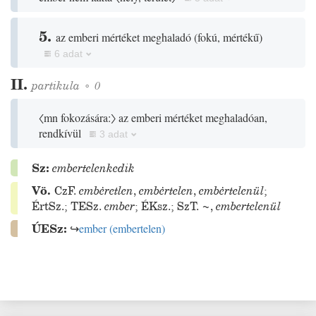
5.
az emberi mértéket meghaladó
(
fokú, mértékű
)
6 adat
II.
partikula
◦
0
〈mn fokozására:〉
az emberi mértéket meghaladóan,
rendkívül
3 adat
Sz:
embertelenkedik
Vö.
CzF.
embėretlen
,
embėrtelen
,
embėrtelenül
;
ÉrtSz.
;
TESz.
ember
;
ÉKsz.
;
SzT.
~
,
embertelenül
ÚESz:
↪
ember
(
embertelen
)