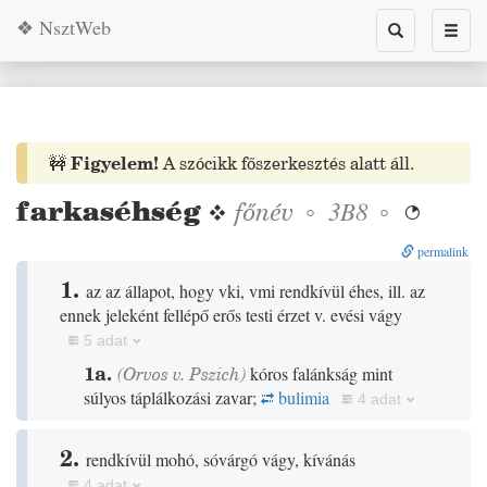
❖ NsztWeb
Toggle
Toggl
search
naviga
🚧
Figyelem!
A szócikk főszerkesztés alatt áll.
farkaséhség
❖
főnév
◦
◦
3B8

permalink
1.
az az állapot, hogy vki, vmi rendkívül éhes, ill. az
ennek jeleként fellépő erős testi érzet v. evési vágy
5 adat
1a.
(
Orvos
v.
Pszich
)
kóros falánkság mint
súlyos táplálkozási zavar;
bulimia
4 adat
2.
rendkívül mohó, sóvárgó vágy, kívánás
4 adat