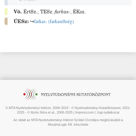
Vö.
ÉrtSz.
;
TESz.
farkas-
;
ÉKsz.
ÚESz:
↪
farkas-
(
farkaséhség
)
© MTA Nyelvtudományi Intézet, 2006-2019 - © Nyelvtudományi Kutatóközpont, 2021-
2025 - © Ittzés Nóra et al., 2006-2025 |
Impresszum
|
Jogi nyilatkozat
Az oldalt az MTA Nyelvtudományi Intézet Szótári Osztálya megbízásából a
MorphoLogic Kft. készítette