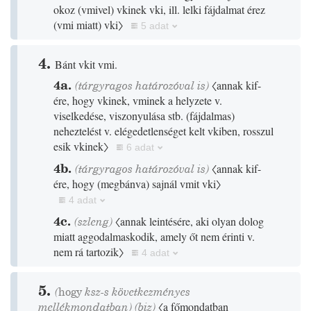
okoz
(
vmivel
)
vkinek vki, ill. lelki fájdalmat érez
(
vmi miatt
)
vki〉
5 adat
4.
Bánt vkit vmi.
4a.
(tárgyragos határozóval is)
〈annak kif-
ére, hogy vkinek, vminek a helyzete v.
viselkedése, viszonyulása stb.
(
fájdalmas
)
neheztelést v. elégedetlenséget kelt vkiben, rosszul
esik vkinek〉
6 adat
4b.
(tárgyragos határozóval is)
〈annak kif-
ére, hogy
(
megbánva
)
sajnál vmit vki〉
4 adat
4c.
(
szleng
)
〈annak leintésére, aki olyan dolog
miatt aggodalmaskodik, amely őt nem érinti v.
nem rá tartozik〉
4 adat
5.
(
hogy
ksz-s következményes
mellékmondatban)
(
biz
)
〈a főmondatban