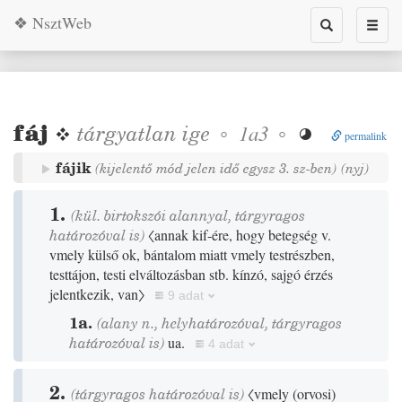
❖ NsztWeb
Toggle
Toggl
search
naviga
fáj
❖
tárgyatlan
ige
◦
◦
1a3

permalink
fájik
(kijelentő mód jelen idő egysz 3. sz-ben)
(
nyj
)
1.
(kül. birtokszói alannyal, tárgyragos
határozóval is)
〈annak kif-ére, hogy betegség v.
vmely külső ok, bántalom miatt vmely testrészben,
testtájon, testi elváltozásban stb. kínzó, sajgó érzés
jelentkezik, van〉
9 adat
1a.
(alany n., helyhatározóval, tárgyragos
határozóval is)
ua.
4 adat
2.
(tárgyragos határozóval is)
〈vmely
(
orvosi
)