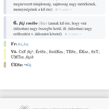
megnevezett tulajdonság, sajátosság nagy mértékének,
mennyiségének a kif-ére〉
4 adat
6.
fáj vmibe
(
/
biz
)
〈annak kif-ére, hogy vmi
(
túlzottan
)
nagy összegbe kerül, ill.
(
túlzottan
)
nagy
erőfeszítést v. áldozatot követel〉
4 adat
Fr:
fej
,
fog
Vö.
CzF.
fáj
¹
;
ÉrtSz.
;
SzólKm.
;
TESz.
;
ÉKsz.
;
SzT.
;
ÚMTsz.
fájik
ÚESz:
↪
fáj