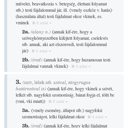
művelet, beavatkozás v. betegség, élettani folyamat
stb.〉
testi fájdalommal jár, ill.
〈vmely eszköz v. hatás〉
(
használata által
)
testi fájdalmat okoz vkinek, es.
vminek
6 adat
2a.
(alany n.)
〈annak kif-ére, hogy a
szövegkörnyezetben kifejtett folyamat, cselekvés
stb. annak, aki azt elszenvedi, testi fájdalommal
jár〉
5 adat
2b.
(
irod
)
〈annak kif-ére, hogy huzamosan testi
fájdalmai vannak vkinek〉
4 adat
3.
(
szív
,
lélek
stb. szóval, tárgyragos
határozóval is)
〈annak kif-ére, hogy vkinek a szívét,
lelkét stb. nagyfokú szomorúság, bánat fogja el, tölti be
(
vmi, vki miatt
)
〉
8 adat
3a.
〈vmely esemény, állapot stb.〉
nagyfokú
szomorúságot, lelki fájdalmat okoz
4 adat
3b.
(
irod
)
〈annak kif-ére, hogy lelki fájdalmat