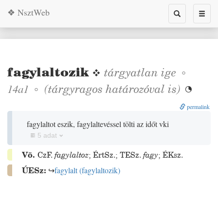
❖ NsztWeb
Toggle
Toggl
search
naviga
fagylaltozik
❖
tárgyatlan
ige
◦
◦
(tárgyragos határozóval is)
14a1

permalink
fagylaltot eszik, fagylaltevéssel tölti az időt vki
5 adat
Vö.
CzF.
fagylaltoz
;
ÉrtSz.
;
TESz.
fagy
;
ÉKsz.
ÚESz:
↪
fagylalt
(
fagylaltozik
)