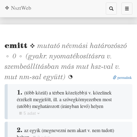
❖ NsztWeb
Toggle
Toggl
search
naviga
emitt
❖
mutató névmási határozószó
◦
◦
(gyakr. nyomatékosításra v.
0
szembeállításban más mut hsz-val v.
mut nm-sal együtt)

permalink
1.
(
több közül
)
a térben közel
(
ebb
)
i v. közelinek
érzékelt megjelölt, ill. a szövegkörnyezetben most
(
utóbb
)
meghatározott
(
irányban levő
)
helyen
5 adat
2.
az egyik
(
megnevezni nem akart v. nem tudott
)
helyen