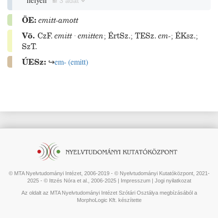
3 adat
ÖE:
emitt-amott
Vö.
CzF.
emitt
·
emitten
;
ÉrtSz.
;
TESz.
em-
;
ÉKsz.
;
SzT.
ÚESz:
↪
em-
(
emitt
)
© MTA Nyelvtudományi Intézet, 2006-2019 - © Nyelvtudományi Kutatóközpont, 2021-
2025 - © Ittzés Nóra et al., 2006-2025 |
Impresszum
|
Jogi nyilatkozat
Az oldalt az MTA Nyelvtudományi Intézet Szótári Osztálya megbízásából a
MorphoLogic Kft. készítette