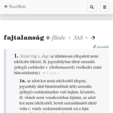
❖ NsztWeb
Toggle
Toggl
search
naviga
fajtalanság
❖
főnév
◦
◦
3A8

permalink
1.
(
kissé
rég
v.
Jog
)
az általánosan elfogadott nemi
erkölcsbe ütköző, ill. jogszabályban tiltott szexuális
(
jellegű
)
cselekedet v.
(
életformaszerű
)
viselkedés
(
mint
bűncselekmény
)
5 adat
1a.
az adott kor nemi erkölcsétől idegen
(
,
jogszabály által büntetendőnek ítélt
)
szexuális
(
jellegű
)
cselekményekre való hajlam, késztetés,
ill. vkinek nemi vonatkozásban fajtalan, az adott
kor nemi erkölcsétől, bevett szexualitásától eltérő
volta v. vmely szokásrendszernek ezt a fajta