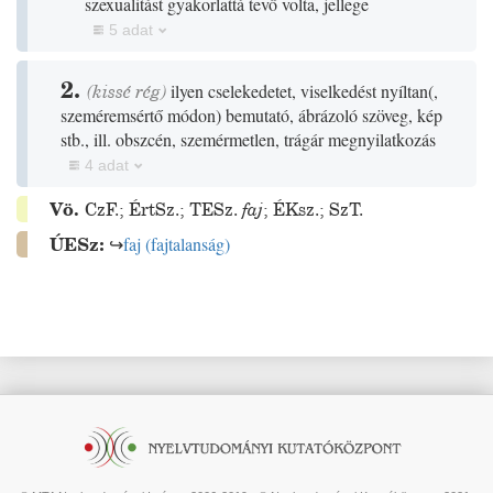
szexualitást gyakorlattá tevő volta, jellege
5 adat
2.
(
kissé
rég
)
ilyen cselekedetet, viselkedést nyíltan
(
,
szeméremsértő módon
)
bemutató, ábrázoló szöveg, kép
stb., ill. obszcén, szemérmetlen, trágár megnyilatkozás
4 adat
Vö.
CzF.
;
ÉrtSz.
;
TESz.
faj
;
ÉKsz.
;
SzT.
ÚESz:
↪
faj
(
fajtalanság
)