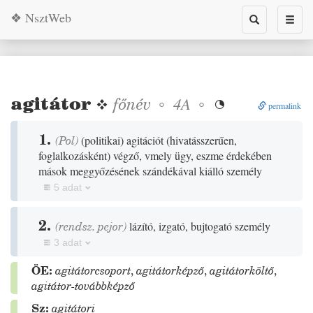
❖ NsztWeb
Toggle
Toggl
search
naviga
agitátor
❖
főnév
◦
◦
4A

permalink
1.
(
Pol
)
(
politikai
)
agitációt
(
hivatásszerűen,
foglalkozásként
)
végző, vmely ügy, eszme érdekében
mások meggyőzésének szándékával kiálló személy
5 adat
2.
(
rendsz.
pejor
)
lázító, izgató, bujtogató személy
3 adat
ÖE:
agitátorcsoport
,
agitátorképző
,
agitátorköltő
,
agitátor-továbbképző
Sz:
agitátori