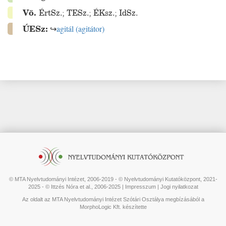
Vö.
ÉrtSz.
;
TESz.
;
ÉKsz.
;
IdSz.
ÚESz:
↪
agitál
(
agitátor
)
© MTA Nyelvtudományi Intézet, 2006-2019 - © Nyelvtudományi Kutatóközpont, 2021-
2025 - © Ittzés Nóra et al., 2006-2025 |
Impresszum
|
Jogi nyilatkozat
Az oldalt az MTA Nyelvtudományi Intézet Szótári Osztálya megbízásából a
MorphoLogic Kft. készítette