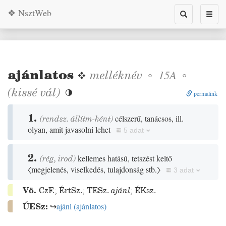
❖ NsztWeb
Toggle
Toggl
search
naviga
ajánlatos
❖
melléknév
◦
◦
15A
(
kissé
vál
)

permalink
1.
(rendsz. állítm-ként)
célszerű, tanácsos, ill.
olyan, amit javasolni lehet
5 adat
2.
(
rég
,
irod
)
kellemes hatású, tetszést keltő
〈megjelenés, viselkedés, tulajdonság stb.〉
3 adat
Vö.
CzF.
;
ÉrtSz.
;
TESz.
ajánl
;
ÉKsz.
ÚESz:
↪
ajánl
(
ajánlatos
)