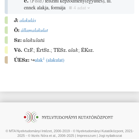
c.
(
Föld
)
felszíni képződmény
(
együttes
)
, ill.
ennek alakja, formája
4 adat
J:
alakulás
Ö:
államalakulat
Sz:
alakulatú
Vö.
CzF.
;
ÉrtSz.
;
TESz.
alak
;
ÉKsz.
1
ÚESz:
↪
alak
(
alakulat
)
© MTA Nyelvtudományi Intézet, 2006-2019 - © Nyelvtudományi Kutatóközpont, 2021-
2025 - © Ittzés Nóra et al., 2006-2025 |
Impresszum
|
Jogi nyilatkozat