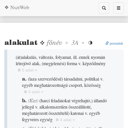
❖ NsztWeb
Toggle
Toggl
search
naviga
alakulat
❖
főnév
◦
◦
3A

permalink
(
át
)
alakulás, változás, folyamat, ill. ennek nyomán
létrejövő alak,
(
megjelenési
)
forma v. képződmény
5 adat
a.
(
laza szerveződésű
)
társadalmi, politikai v.
egyéb meghatározottságú csoport, közösség
4 adat
b.
(
Kat
)
(
harci feladatokat végrehajtó,
)
állandó
jellegű v. alkalomszerűen összeállított
(
,
meghatározott összetételű
)
katonai v. egyéb
fegyveres egység
4 adat