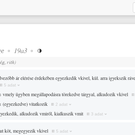
ge
◦
◦
19a3

rég
,
ritk
)
vezőbb ár elérése érdekében egyezkedik vkivel, kül. arra igyekszik ráv
5 adat
n
vmely ügyben megállapodásra törekedve tárgyal, alkudozik vkivel
n
(
egyezkedve
)
vitatkozik
2 adat
yezkedik, alkudozik vmiről, kialkuszik vmit
3 adat
ut köt, megegyezik vkivel
5 adat