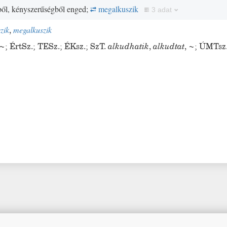
ől, kényszerűségből enged;
megalkuszik
3 adat
zik
,
megalkuszik
~
;
ÉrtSz.
;
TESz.
;
ÉKsz.
;
SzT.
alkudhatik
,
alkudtat
,
~
;
ÚMTsz