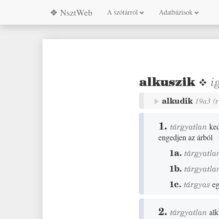
❖ NsztWeb
A szótárról
Adatbázisok
alkuszik
❖
i
alkudik
19a3
(
1.
tárgyatlan
ked
engedjen az árból
1a.
tárgyatla
1b.
tárgyatla
1c.
tárgyas
eg
2.
tárgyatlan
alk