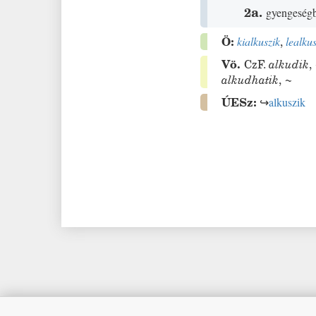
2a.
gyengeségb
Ö:
kialkuszik
,
lealkus
Vö.
CzF.
alkudik
,
alkudhatik
,
~
ÚESz:
↪
alkuszik