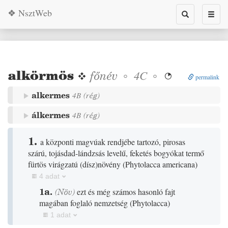
❖ NsztWeb
Toggle
Toggl
search
naviga
alkörmös
❖
főnév
◦
◦
4C

permalink
alkermes
4B
(
rég
)
álkermes
4B
(
rég
)
1.
a központi magvúak rendjébe tartozó, pirosas
szárú, tojásdad-lándzsás levelű, feketés bogyókat termő
fürtös virágzatú
(
dísz
)
növény
(Phytolacca americana)
4 adat
1a.
(
Növ
)
ezt és még számos hasonló fajt
magában foglaló nemzetség
(Phytolacca)
1 adat