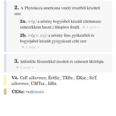
2.
A Phytolacca americana vmely részéből készített
szer.
2a.
(
rég
)
a növény bogyóiból készült
(
élelmiszer-
színezékként haszn.
)
liláspiros festék
3 adat
2b.
(
rég
v.
nyj
)
a növény friss gyökeréből és
bogyójából készült gyógyászati célú szer
1 adat
3.
különféle fűszerekkel ízesített és színezett likőrfajta
3 adat
Vö.
CzF.
alkermes
;
ÉrtSz.
;
TESz.
;
ÉKsz.
;
SzT.
alkermes
;
ÚMTsz.
;
IdSz.
ÚESz:
↪
alkörmös