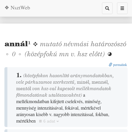
❖ NsztWeb
Toggle
Toggl
search
naviga
annál
¹
❖
mutató névmási határozószó
◦
◦
(középfokú mn v. hsz előtt)
0

permalink
1.
(középfokon hasonlító aránymondatokban,
vele párhuzamos szerkezetű,
minél
,
mennél
,
mentől
von hsz-val kapcsolt mellékmondatok
főmondatának utalószavaként)
a
mellékmondatban kifejtett cselekvés, minőség,
mennyiség intenzitásával, fokával, mértékével
arányosan kisebb v. nagyobb intenzitással, fokban,
mértékben
6 adat