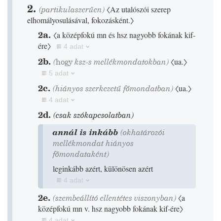
2.
(partikulaszerűen)
〈Az utalószói szerep
elhomályosulásával, fokozásként.〉
2a.
〈a középfokú mn és hsz nagyobb fokának kif-
ére〉
4 adat
2b.
(
hogy
ksz-s mellékmondatokban)
〈
ua.
〉
5 adat
2c.
(hiányos szerkezetű főmondatban)
〈
ua.
〉
4 adat
2d.
(csak szókapcsolatban)
annál is inkább
(okhatározói
mellékmondat hiányos
főmondataként)
leginkább azért, különösen azért
4 adat
2e.
(szembeállító ellentétes viszonyban)
〈a
középfokú mn v. hsz nagyobb fokának kif-ére〉
4 adat