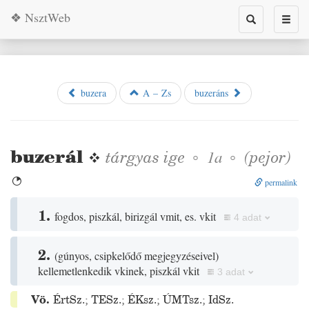
❖ NsztWeb
Toggle
Toggl
search
naviga
buzera
A – Zs
buzeráns
buzerál
❖
tárgyas
ige
◦
◦
(
pejor
)
1a

permalink
1.
fogdos, piszkál, birizgál vmit, es. vkit
4 adat
2.
(
gúnyos, csipkelődő megjegyzéseivel
)
kellemetlenkedik vkinek, piszkál vkit
3 adat
Vö.
ÉrtSz.
;
TESz.
;
ÉKsz.
;
ÚMTsz.
;
IdSz.