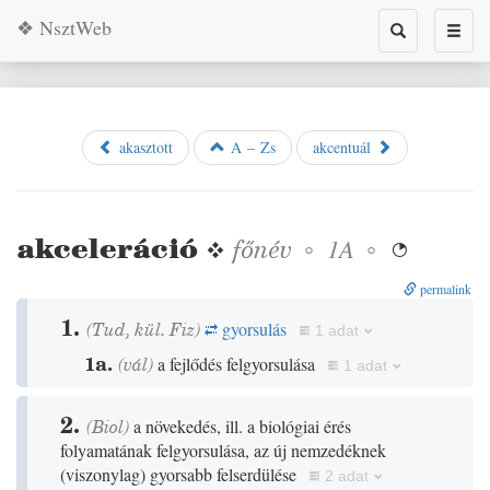
❖ NsztWeb
Toggle
Toggl
search
naviga
akasztott
A – Zs
akcentuál
akceleráció
❖
főnév
◦
◦
1A

permalink
1.
(
Tud
, kül.
Fiz
)
gyorsulás
1 adat
1a.
(
vál
)
a fejlődés felgyorsulása
1 adat
2.
(
Biol
)
a növekedés, ill. a biológiai érés
folyamatának felgyorsulása, az új nemzedéknek
(
viszonylag
)
gyorsabb felserdülése
2 adat