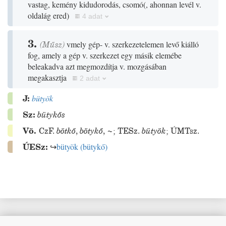
vastag, kemény kidudorodás, csomó
(
, ahonnan levél v.
oldalág ered
)
4 adat
3.
(
Műsz
)
vmely gép- v. szerkezetelemen levő kiálló
fog, amely a gép v. szerkezet egy másik elemébe
beleakadva azt megmozdítja v. mozgásában
megakasztja
2 adat
J:
bütyök
Sz:
bütykős
Vö.
CzF.
bötkő
,
bötykő
,
~
;
TESz.
bütyök
;
ÚMTsz.
ÚESz:
↪
bütyök
(
bütykő
)