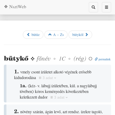
❖ NsztWeb
Toggle
Toggl
search
naviga
bütüz
A – Zs
bütyköl
bütykő
❖
főnév
◦
◦
(
rég
)
1C

permalink
1.
vmely csont ízületet alkotó végének erősebb
kidudorodása
3 adat
1a.
〈kéz- v. lábujj ízületében, kül. a nagylábujj
tövében〉
kóros keményedés következtében
keletkezett dudor
3 adat
2.
növény szárán, ágán levő, azt rendsz. ízekre tagoló,