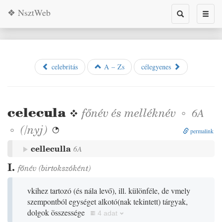
❖ NsztWeb
Toggle
Toggl
search
naviga
celebritás
A – Zs
célegyenes
celecula
❖
főnév
és
melléknév
◦
6A
◦
(
/
nyj
)

permalink
celleculla
6A
I.
főnév
(birtokszóként)
vkihez tartozó
(
és nála levő
)
, ill. különféle, de vmely
szempontból egységet alkotó
(
nak tekintett
)
tárgyak,
dolgok összessége
4 adat