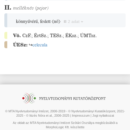
II.
melléknév
(
pejor
)
könnyűvérű, feslett
〈nő〉
2 adat
Vö.
CzF.
;
ÉrtSz.
;
TESz.
;
ÉKsz.
;
ÚMTsz.
ÚESz:
↪
celecula
© MTA Nyelvtudományi Intézet, 2006-2019 - © Nyelvtudományi Kutatóközpont, 2021-
2025 - © Ittzés Nóra et al., 2006-2025 |
Impresszum
|
Jogi nyilatkozat
Az oldalt az MTA Nyelvtudományi Intézet Szótári Osztálya megbízásából a
MorphoLogic Kft. készítette