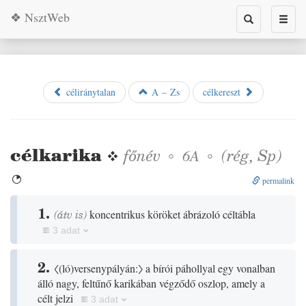
❖ NsztWeb
Toggle
Toggl
search
naviga
céliránytalan
A – Zs
célkereszt
célkarika
❖
főnév
◦
◦
(
rég
,
Sp
)
6A

permalink
1.
(
átv is
)
koncentrikus köröket ábrázoló céltábla
3 adat
2.
〈
(
ló
)
versenypályán:〉
a bírói páhollyal egy vonalban
álló nagy, feltűnő karikában végződő oszlop, amely a
célt jelzi
3 adat