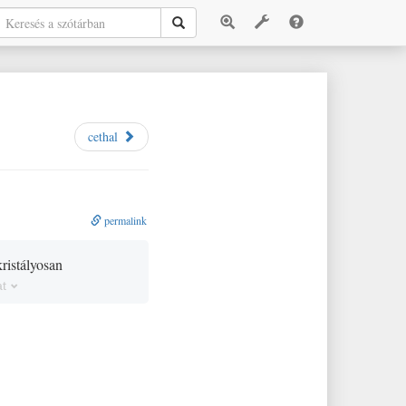
cethal
permalink
ristályosan
at