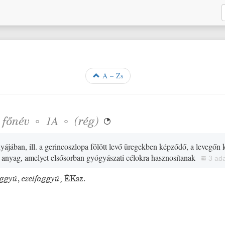
A – Zs
❖
főnév
◦
◦
(
rég
)
1A

ájában, ill. a gerincoszlopa fölött levő üregekben képződő, a levegőn k
anyag, amelyet elsősorban gyógyászati célokra hasznosítanak
3 ad
aggyú
,
czetfaggyú
;
ÉKsz.